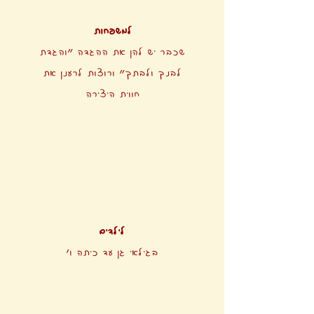
למשפחות
שכבר יש להן את ההגדה ״והגדת
לבנך ולבתך״ ורוצות לרענן את
חווית היצירה
לילדים
בגילאי גן עד כיתה ו׳